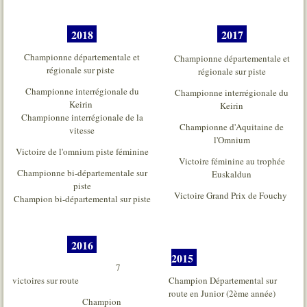
2018
2017
Championne départementale et
Championne départementale et
régionale sur piste
régionale sur piste
Championne interrégionale du
Championne interrégionale du
Keirin
Keirin
Championne interrégionale de la
Championne d'Aquitaine de
vitesse
l'Omnium
Victoire de l'omnium piste féminine
Victoire féminine au trophée
Championne bi-départementale sur
Euskaldun
piste
Victoire Grand Prix de Fouchy
Champion bi-départemental sur piste
2016
2015
7
victoires sur route
Champion Départemental sur
route en Junior (2ème année)
Champion