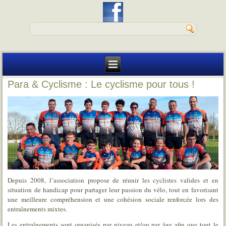
Para & Cyclisme : Le cyclisme pour tous !
Depuis 2008, l’association propose de réunir les cyclistes valides et en
situation de handicap pour partager leur passion du vélo, tout en favorisant
une meilleure compréhension et une cohésion sociale renforcée lors des
entraînements mixtes.
Les entraînements sont organisés par niveau et/ou par âge afin que tout le