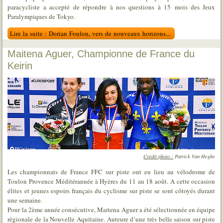
paracycliste a accepté de répondre à nos questions à 15 mois des Jeux
Paralympiques de Tokyo.
Lire la suite : Dorian Foulon, vers de nouveaux horizons...
Maitena Aguer, Championne de France du
Keirin
Crédit photo :
Patrick Van Heghe
Les championnats de France FFC sur piste ont eu lieu au vélodrome de
Toulon Provence Méditérannée à Hyères du 11 au 18 août. A cette occasion
élites et jeunes espoirs français du cyclisme sur piste se sont côtoyés durant
une semaine.
Pour la 2ème année consécutive, Maitena Aguer a été sélectionnée en équipe
régionale de la Nouvelle Aquitaine. Auteure d’une très belle saison sur piste