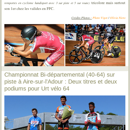
tricolore mais surtout
remportés en cyclisme handisport avec 3 sur piste et 5 sur route)
son 1er chez les valides en FFC.
Crédits Photos :
Photo Vigot
/
Olivia Nieto
Championnat Bi-départemental (40-64) sur
piste à Aire-sur-l’Adour : Deux titres et deux
podiums pour Urt vélo 64