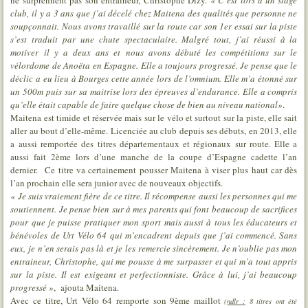
ne surprennent pas son entraîneur, Christophe Dizy.
« C’est lors d’un stage
club, il y a 3 ans que j’ai décelé chez Maitena des qualités que personne ne
soupçonnait. Nous avons travaillé sur la route car son 1er essai sur la piste
s’est traduit par une chute spectaculaire. Malgré tout, j’ai réussi à la
motiver il y a deux ans et nous avons débuté les compétitions sur le
vélordome de Anoëta en Espagne. Elle a toujours progressé. Je pense que le
déclic a eu lieu à Bourges cette année lors de l’omnium. Elle m’a étonné sur
un 500m puis sur sa maitrise lors des épreuves d’endurance. Elle a compris
qu’elle était capable de faire quelque chose de bien au niveau national»
.
Maitena est timide et réservée mais sur le vélo et surtout sur la piste, elle sait
aller au bout d’elle-même. Licenciée au club depuis ses débuts, en 2013, elle
a aussi remportée des titres départementaux et régionaux sur route. Elle a
aussi fait 2ème lors d’une manche de la coupe d’Espagne cadette l’an
dernier. Ce titre va certainement pousser Maitena à viser plus haut car dès
l’an prochain elle sera junior avec de nouveaux objectifs.
« Je suis vraiement fière de ce titre. Il récompense aussi les personnes qui me
soutiennent. Je pense bien sur à mes parents qui font beaucoup de sacrifices
pour que je puisse pratiquer mon sport mais aussi à tous les éducateurs et
bénévoles de Urt Vélo 64 qui m’encadrent depuis que j’ai commencé. Sans
eux, je n’en serais pas là et je les remercie sincèrement. Je n’oublie pas mon
entraineur, Christophe, qui me pousse à me surpasser et qui m’a tout appris
sur la piste. Il est exigeant et perfectionniste. Grâce à lui, j’ai beaucoup
progressé »
, ajouta Maitena.
Avec ce titre, Urt Vélo 64 remporte son 9ème maillot
(
ndlr :
8 titres ont été