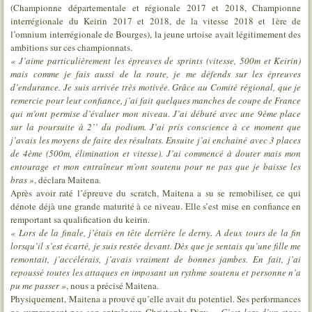
(Championne départementale et régionale 2017 et 2018, Championne
interrégionale du Keirin 2017 et 2018, de la vitesse 2018 et 1ère de
l’omnium interrégionale de Bourges), la jeune urtoise avait légitimement des
ambitions sur ces championnats.
« J’aime particulièrement les épreuves de sprints (vitesse, 500m et Keirin)
mais comme je fais aussi de la route, je me défends sur les épreuves
d’endurance. Je suis arrivée très motivée. Grâce au Comité régional, que je
remercie pour leur confiance, j’ai fait quelques manches de coupe de France
qui m’ont permise d’évaluer mon niveau. J’ai débuté avec une 9ème place
sur la poursuite à 2’’ du podium. J’ai pris conscience à ce moment que
j’avais les moyens de faire des résultats. Ensuite j’ai enchainé avec 3 places
de 4ème (500m, élimination et vitesse). J’ai commencé à douter mais mon
entourage et mon entraîneur m’ont soutenu pour ne pas que je baisse les
bras »
, déclara Maitena.
Après avoir raté l’épreuve du scratch, Maitena a su se remobiliser, ce qui
dénote déjà une grande maturité à ce niveau. Elle s’est mise en confiance en
remportant sa qualification du keirin.
« Lors de la finale, j’étais en tête derrière le derny. A deux tours de la fin
lorsqu’il s’est écarté, je suis restée devant. Dès que je sentais qu’une fille me
remontait, j’accélérais, j’avais vraiment de bonnes jambes. En fait, j’ai
repoussé toutes les attaques en imposant un rythme soutenu et personne n’a
pu me passer »
, nous a précisé Maitena.
Physiquement, Maitena a prouvé qu’elle avait du potentiel. Ses performances