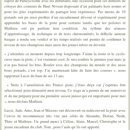
espoir de Paracyclisme avec les débutants, une occasion pour ces derniers de
côtoyer des coureurs de Haut Niveau disposant d’un palmarès hors nomes et
pour les plus expérimentés de partager leur expérience. Pas moins de 10
pistards ont pu ainsi profiter d’un encadrement dévoué et expérimenté pour
apprendre les bases de la piste pour certains tandis que les polistes et
Mathieu ont pu parfaire leur condition. Au rythme des séances
d’apprentissage, de technique et de tests chronométrés, le difficile anneau
basque a rendu son verdict et les temps réalisés ont permis de confirmer le
niveau de nos champions mais aussi des jeunes urtois en devenir.
« j’attendais ce moment depuis trop longtemps. J’aime la route et le cyclo-
cross mais la piste, c’est vraiment cool. Je suis tombée le premier jour mais je
n’ai pas baissé les bras. Rouler avec des champions du monde et des aussi
bons pistards, c’est top. J’ai maintenant hâte de faire des courses », nous
rapportait Lucie du haut de ses 13 ans.
« Suite à l’annulation des France piste, j’étais déçu car j’espérais être
sélectionné pour démontré mon niveau. Ce stage m’a permis de me remotiver
et de me préparer pour ma première saison junior qui est importante pour moi
», nous déclara Mathieu.
Lucie, Jade, Arno, Jean et Maxens ont découvert ou redécouvert la piste avec
l’envie de recommencer très vite aux côtés de Aleandre, Dorian, Noah,
Théo et Mathieu. Un grand merci à Céline, Alain, Marcel, Christophe et le
jeune encadrant du club, Tom , pour l’aide qu’ils ont apporté.