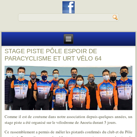
STAGE PISTE PÔLE ESPOIR DE
PARACYCLISME ET URT VÉLO 64
Comme il est de coutume dans notre association depuis quelques années, un
stage piste a été organisé sur le vélodrome de Anoeta durant 5 jours.
Ce rassemblement a permis de mêler les pistards confirmés du club et du Pôle