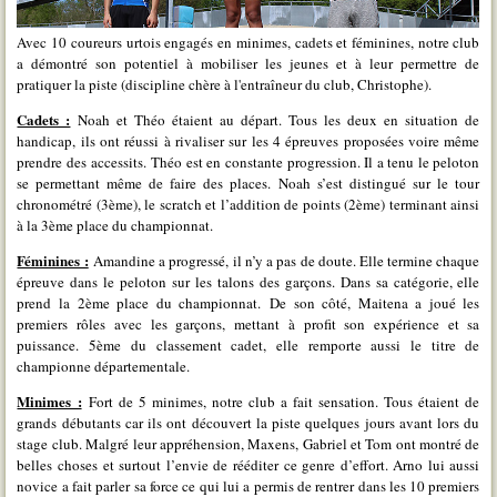
Avec 10 coureurs urtois engagés en minimes, cadets et féminines, notre club
a démontré son potentiel à mobiliser les jeunes et à leur permettre de
pratiquer la piste (discipline chère à l'entraîneur du club, Christophe).
Cadets :
Noah et Théo étaient au départ. Tous les deux en situation de
handicap, ils ont réussi à rivaliser sur les 4 épreuves proposées voire même
prendre des accessits. Théo est en constante progression. Il a tenu le peloton
se permettant même de faire des places. Noah s’est distingué sur le tour
chronométré (3ème), le scratch et l’addition de points (2ème) terminant ainsi
à la 3ème place du championnat.
Féminines :
Amandine a progressé, il n’y a pas de doute. Elle termine chaque
épreuve dans le peloton sur les talons des garçons. Dans sa catégorie, elle
prend la 2ème place du championnat. De son côté, Maitena a joué les
premiers rôles avec les garçons, mettant à profit son expérience et sa
puissance. 5ème du classement cadet, elle remporte aussi le titre de
championne départementale.
Minimes :
Fort de 5 minimes, notre club a fait sensation. Tous étaient de
grands débutants car ils ont découvert la piste quelques jours avant lors du
stage club. Malgré leur appréhension, Maxens, Gabriel et Tom ont montré de
belles choses et surtout l’envie de rééditer ce genre d’effort. Arno lui aussi
novice a fait parler sa force ce qui lui a permis de rentrer dans les 10 premiers