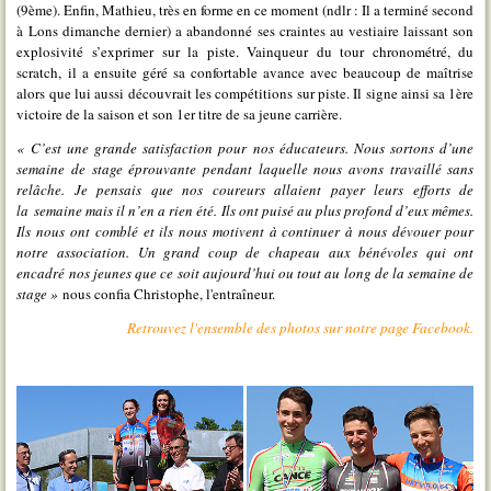
(9ème). Enfin, Mathieu, très en forme en ce moment (ndlr : Il a terminé second
à Lons dimanche dernier) a abandonné ses craintes au vestiaire laissant son
explosivité s’exprimer sur la piste. Vainqueur du tour chronométré, du
scratch, il a ensuite géré sa confortable avance avec beaucoup de maîtrise
alors que lui aussi découvrait les compétitions sur piste. Il signe ainsi sa 1ère
victoire de la saison et son 1er titre de sa jeune carrière.
« C’est une grande satisfaction pour nos éducateurs. Nous sortons d’une
semaine de stage éprouvante pendant laquelle nous avons travaillé sans
relâche. Je pensais que nos coureurs allaient payer leurs efforts de
la semaine mais il n’en a rien été. Ils ont puisé au plus profond d’eux mêmes.
Ils nous ont comblé et ils nous motivent à continuer à nous dévouer pour
notre association. Un grand coup de chapeau aux bénévoles qui ont
encadré nos jeunes que ce soit aujourd’hui ou tout au long de la semaine de
stage »
nous confia Christophe, l'entraîneur.
Retrouvez l'ensemble des photos sur notre page Facebook.