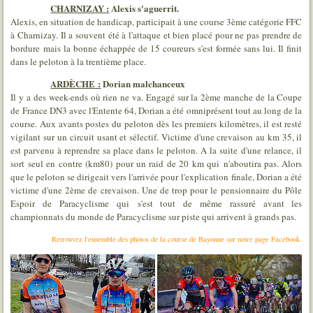
CHARNIZAY :
Alexis s'aguerrit.
Alexis, en situation de handicap, participait à une course 3ème catégorie FFC
à Charnizay. Il a souvent été à l'attaque et bien placé pour ne pas prendre de
bordure mais la bonne échappée de 15 coureurs s'est formée sans lui. Il finit
dans le peloton à la trentième place.
ARDÈCHE :
Dorian malchanceux
Il y a des week-ends où rien ne va. Engagé sur la 2ème manche de la Coupe
de France DN3 avec l'Entente 64, Dorian a été omniprésent tout au long de la
course. Aux avants postes du peloton dès les premiers kilomètres, il est resté
vigilant sur un circuit usant et sélectif. Victime d'une crevaison au km 35, il
est parvenu à reprendre sa place dans le peloton. A la suite d'une relance, il
sort seul en contre (km80) pour un raid de 20 km qui n'aboutira pas. Alors
que le peloton se dirigeait vers l'arrivée pour l'explication finale, Dorian a été
victime d'une 2ème de crevaison. Une de trop pour le pensionnaire du Pôle
Espoir de Paracyclisme qui s'est tout de même rassuré avant les
championnats du monde de Paracyclisme sur piste qui arrivent à grands pas.
Retrouvez l'ensemble des photos de la course de Bayonne sur notre page Facebook.