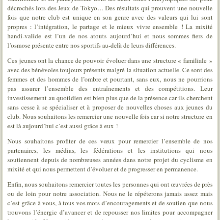
décrochés lors des Jeux de Tokyo… Des résultats qui prouvent une nouvelle
fois que notre club est unique en son genre avec des valeurs qui lui sont
propres : l’intégration, le partage et le mieux vivre ensemble ! La mixité
handi-valide est l’un de nos atouts aujourd’hui et nous sommes fiers de
l’osmose présente entre nos sportifs au-delà de leurs différences.
Ces jeunes ont la chance de pouvoir évoluer dans une structure « familiale »
avec des bénévoles toujours présents malgré la situation actuelle. Ce sont des
femmes et des hommes de l’ombre et pourtant, sans eux, nous ne pourrions
pas assurer l’ensemble des entraînements et des compétitions. Leur
investissement au quotidien est bien plus que de la présence car ils cherchent
sans cesse à se spécialiser et à proposer de nouvelles choses aux jeunes du
club. Nous souhaitons les remercier une nouvelle fois car si notre structure en
est là aujourd’hui c’est aussi grâce à eux !
Nous souhaitons profiter de ces vœux pour remercier l’ensemble de nos
partenaires, les médias, les fédérations et les institutions qui nous
soutiennent depuis de nombreuses années dans notre projet du cyclisme en
mixité et qui nous permettent d’évoluer et de progresser en permanence.
Enfin, nous souhaitons remercier toutes les personnes qui ont œuvrées de près
ou de loin pour notre association. Nous ne le répéterons jamais assez mais
c’est grâce à vous, à tous vos mots d’encouragements et de soutien que nous
trouvons l’énergie d’avancer et de repousser nos limites pour accompagner