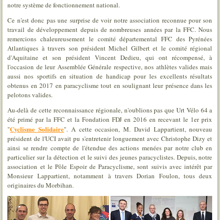
notre système de fonctionnement national.
Ce n'est donc pas une surprise de voir notre association reconnue pour son
travail de développement depuis de nombreuses années par la FFC. Nous
remercions chaleureusement le comité départemental FFC des Pyrénées
Atlantiques à travers son président Michel Gilbert et le comité régional
d'Aquitaine et son président Vincent Dedieu, qui ont récompensé, à
l'occasion de leur Assemblée Générale respective, nos athlètes valides mais
aussi nos sportifs en situation de handicap pour les excellents résultats
obtenus en 2017 en paracyclisme tout en soulignant leur présence dans les
pelotons valides.
Au-delà de cette reconnaissance régionale, n'oublions pas que Urt Vélo 64 a
été primé par la FFC et la Fondation FDJ en 2016 en recevant le 1er prix
Cyclisme Solidaire
"
". A cette occasion, M. David Lappartient, nouveau
président de l'UCI avait pu s'entretenir longuement avec Christophe Dizy et
ainsi se rendre compte de l'étendue des actions menées par notre club en
particulier sur la détection et le suivi des jeunes paracyclistes. Depuis, notre
association et le Pôle Espoir de Paracyclisme, sont suivis avec intérêt par
Monsieur Lappartient, notamment à travers Dorian Foulon, tous deux
originaires du Morbihan.