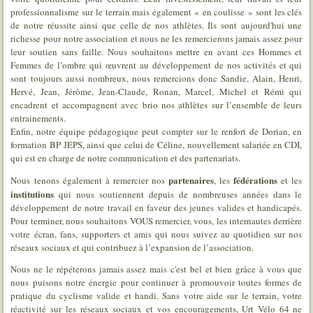
professionnalisme sur le terrain mais également « en coulisse » sont les clés
de notre réussite ainsi que celle de nos athlètes. Ils sont aujourd'hui une
richesse pour notre association et nous ne les remercierons jamais assez pour
leur soutien sans faille. Nous souhaitons mettre en avant ces Hommes et
Femmes de l’ombre qui œuvrent au développement de nos activités et qui
sont toujours aussi nombreux, nous remercions donc Sandie, Alain, Henri,
Hervé, Jean, Jérôme, Jean-Claude, Ronan, Marcel, Michel et Rémi qui
encadrent et accompagnent avec brio nos athlètes sur l’ensemble de leurs
entrainements.
Enfin, notre équipe pédagogique peut compter sur le renfort de Dorian, en
formation BP JEPS, ainsi que celui de Céline, nouvellement salariée en CDI,
qui est en charge de notre communication et des partenariats.
partenaires
fédérations
Nous tenons également à remercier nos
, les
et les
institutions
qui nous soutiennent depuis de nombreuses années dans le
développement de notre travail en faveur des jeunes valides et handicapés.
Pour terminer, nous souhaitons VOUS remercier, vous, les internautes derrière
votre écran, fans, supporters et amis qui nous suivez au quotidien sur nos
réseaux sociaux et qui contribuez à l’expansion de l’association.
Nous ne le répéterons jamais assez mais c'est bel et bien grâce à vous que
nous puisons notre énergie pour continuer à promouvoir toutes formes de
pratique du cyclisme valide et handi. Sans votre aide sur le terrain, votre
réactivité sur les réseaux sociaux et vos encouragements, Urt Vélo 64 ne