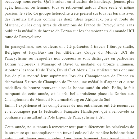
beaucoup nous envie. Qu’ils soient en situation de handicap, jeunes, plus
âgés, hommes ou femmes, tous se retrouvent autour d’une seule et même
passion, le vélo. Ce groupe hétéroclite a été présent sur tous les terrains avec
des résultats flatteurs comme les deux titres régionaux, piste et route de
Maitena, ou les cinq titres de champions de France de Paracyclisme, sans
oublier la médaille de bronze de Dorian sur les championnats du monde UCI
route de Paracyclisme.
En paracyclisme, nos couleurs ont été présentes à travers l’Europe (Italie,
Belgique et Pays-Bas) sur les différentes Coupe du Monde UCI de
Paracyclisme sur lesquelles nos coureurs se sont distingués en particulier
Dorian victorieux à Maniago et David G, médailel de bronze à Emmen.
Ajoutons les tops 10 de Théo, David C et Alexis. Les athlètes urtois ont une
fois de plus montré leur suprématie lors des Championnats de France en
décrochant 5 titres de Champion de France, une médaille d’argent et quatre
médailles de bronze prouvant ainsi la bonne santé du club. Enfin, le fait
marquant de cette année, est la très belle troisième place de Dorian aux
Championnats du Monde à Pietermaritzburg en Afrique du Sud.
Enfin, l’expérience et les compétences de nos entraineurs ont été reconnues
et encouragées par la Fédération Française Handisport qui a renouvelé sa
confiance en installant le Pôle Espoir de Paracyclisme à Urt.
Cette année, nous tenons à remercier tout particulièrement les bénévoles de
la structure qui accomplissent un travail colossal de manière hebdomadaire
voire quotidienne pour certains. Leur investissement, leur travail et leur