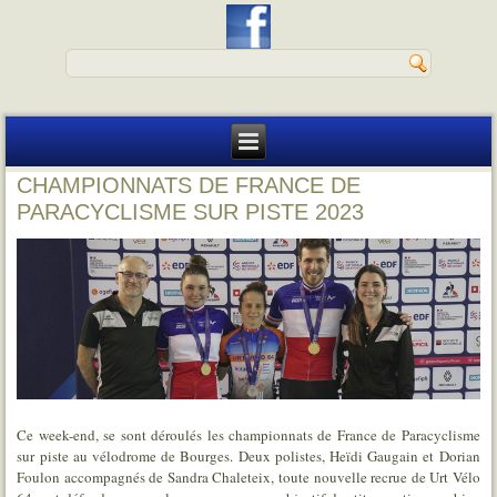
CHAMPIONNATS DE FRANCE DE
PARACYCLISME SUR PISTE 2023
Ce week-end, se sont déroulés les championnats de France de Paracyclisme
sur piste au vélodrome de Bourges. Deux polistes, Heïdi Gaugain et Dorian
Foulon accompagnés de Sandra Chaleteix, toute nouvelle recrue de Urt Vélo