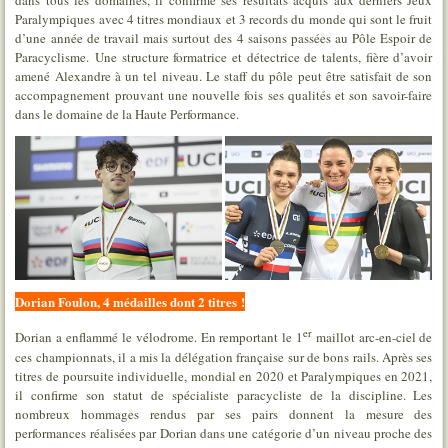
dans tous les domaines, il confirme ses résultats acquis aux derniers Jeux
Paralympiques avec 4 titres mondiaux et 3 records du monde qui sont le fruit
d’une année de travail mais surtout des 4 saisons passées au Pôle Espoir de
Paracyclisme. Une structure formatrice et détectrice de talents, fière d’avoir
amené Alexandre à un tel niveau. Le staff du pôle peut être satisfait de son
accompagnement prouvant une nouvelle fois ses qualités et son savoir-faire
dans le domaine de la Haute Performance.
Dorian Foulon, 4 médailles dont 2 titres !
er
Dorian a enflammé le vélodrome. En remportant le 1
maillot arc-en-ciel de
ces championnats, il a mis la délégation française sur de bons rails. Après ses
titres de poursuite individuelle, mondial en 2020 et Paralympiques en 2021,
il confirme son statut de spécialiste paracycliste de la discipline. Les
nombreux hommages rendus par ses pairs donnent la mesure des
performances réalisées par Dorian dans une catégorie d’un niveau proche des