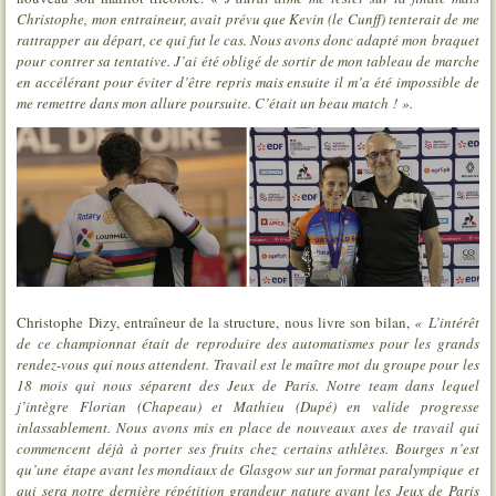
Christophe, mon entraineur, avait prévu que Kevin (le Cunff) tenterait de me
rattrapper au départ, ce qui fut le cas. Nous avons donc adapté mon braquet
pour contrer sa tentative. J’ai été obligé de sortir de mon tableau de marche
en accélérant pour éviter d’être repris mais ensuite il m’a été impossible de
me remettre dans mon allure poursuite. C’était un beau match ! ».
Christophe Dizy, entraîneur de la structure, nous livre son bilan,
« L’intérêt
de ce championnat était de reproduire des automatismes pour les grands
rendez-vous qui nous attendent. Travail est le maître mot du groupe pour les
18 mois qui nous séparent des Jeux de Paris. Notre team dans lequel
j’intègre Florian (Chapeau) et Mathieu (Dupé) en valide progresse
inlassablement. Nous avons mis en place de nouveaux axes de travail qui
commencent déjà à porter ses fruits chez certains athlètes. Bourges n’est
qu’une étape avant les mondiaux de Glasgow sur un format paralympique et
qui sera notre dernière répétition grandeur nature avant les Jeux de Paris