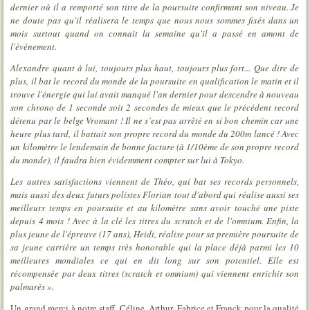
dernier où il a remporté son titre de la poursuite confirmant son niveau. Je
ne doute pas qu'il réalisera le temps que nous nous sommes fixés dans un
mois surtout quand on connait la semaine qu'il a passé en amont de
l'événement.
Alexandre quant à lui, toujours plus haut, toujours plus fort... Que dire de
plus, il bat le record du monde de la poursuite en qualification le matin et il
trouve l'énergie qui lui avait manqué l'an dernier pour descendre à nouveau
son chrono de 1 seconde soit 2 secondes de mieux que le précédent record
détenu par le belge Vromant ! Il ne s’est pas arrêté en si bon chemin car une
heure plus tard, il battait son propre record du monde du 200m lancé ! Avec
un kilomètre le lendemain de bonne facture (à 1/10ème de son propre record
du monde), il faudra bien évidemment compter sur lui à Tokyo.
Les autres satisfactions viennent de Théo, qui bat ses records personnels,
mais aussi des deux futurs polistes Florian tout d'abord qui réalise aussi ses
meilleurs temps en poursuite et au kilomètre sans avoir touché une piste
depuis 4 mois ! Avec à la clé les titres du scratch et de l'omnium. Enfin, la
plus jeune de l'épreuve (17 ans), Heidi, réalise pour sa première poursuite de
sa jeune carrière un temps très honorable qui la place déjà parmi les 10
meilleures mondiales ce qui en dit long sur son potentiel. Elle est
récompensée par deux titres (scratch et omnium) qui viennent enrichir son
palmarès ».
Un grand merci à notre staff, Céline, Arthur, Fabrice et Franck pour la qualité