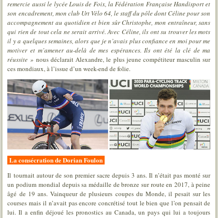
remercie aussi le lycée Louis de Foix, la Fédération Française Handisport et
son encadrement, mon club Urt Vélo 64, le staff du pôle dont Céline pour son
accompagnement au quotidien et bien sûr Christophe, mon entraîneur, sans
qui rien de tout cela ne serait arrivé. Avec Céline, ils ont su trouver les mots
il y a quelques semaines, alors que je n’avais plus confiance en moi pour me
motiver et m’amener au-delà de mes espérances. Ils ont été la clé de ma
réussite »
nous déclarait Alexandre, le plus jeune compétiteur masculin sur
ces mondiaux, à l’issue d’un week-end de folie.
La consécration de Dorian Foulon
Il tournait autour de son premier sacre depuis 3 ans. Il n’était pas monté sur
un podium mondial depuis sa médaille de bronze sur route en 2017, à peine
âgé de 19 ans. Vainqueur de plusieurs coupes du Monde, il pesait sur les
courses mais il n’avait pas encore concrétisé tout le bien que l’on pensait de
lui. Il a enfin déjoué les pronostics au Canada, un pays qui lui a toujours