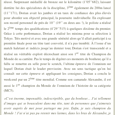
réussi. Surprenant médaillé de bronze sur le kilomètre (1’05’’682), laissant
ème
derrière lui des spécialistes de la discipline, 3
également du 200m lancé
(11’’171), Dorian avait les jambes et un taux de confiance des plus élevés
pour aborder son objectif principal, la poursuite individuelle. En explosant
son record personnel de près de 10’’ (19’’ en deux ans !), le poliste a réalisé
ème
le 2
temps des qualifications (4’29’’515) à quelques dixième du premier.
Grâce à cette performance, Dorian a réalisé les minima pour sa sélection à
Tokyo. Très motivé et avec une grande sérénité alors qu’il allait participé à sa
première finale pour un titre tant convoité, il n’a pas tremblé. À l’issue d’un
match haletant et indécis jusqu’au dernier tour, Dorian s’est transcendé et a
er
réalisé un véritable exploit décrochant ainsi son 1
titre de Champion du
Monde de sa carrière. Pas le temps de digérer ces moments de bonheur, qu’il a
fallu se remettre en selle pour le scratch, l’ultime épreuve de l’omnium sur
lequel Dorian était le leader provisoire. Avec un sens tactique qu’on lui
connaît sur cette épreuve et appliquant les consignes, Dorian a conclu le
ème
week-end par un 2
titre mondial. Comme son camarade Alexandre, il est
er
aussi le 1
champion du Monde de l’omnium de l’histoire de sa catégorie
(MC5).
«C’est énorme, impensable, indescriptible, que du bonheur… J’ai tellement
d’images qui se bousculent dans ma tête, tant de personnes que j’aimerais
avoir auprès de moi pour partager ma joie. Enfin, je suis champion du
Monde ! J’ai n’ai pas pu retenir mes larmes, dans les bras de Alexandre, je