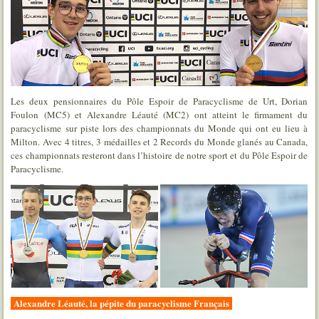
Les deux pensionnaires du Pôle Espoir de Paracyclisme de Urt, Dorian
Foulon (MC5) et Alexandre Léauté (MC2) ont atteint le firmament du
paracyclisme sur piste lors des championnats du Monde qui ont eu lieu à
Milton. Avec 4 titres, 3 médailles et 2 Records du Monde glanés au Canada,
ces championnats resteront dans l’histoire de notre sport et du Pôle Espoir de
Paracyclisme.
Alexandre Léauté, la pépite du paracyclisme Français