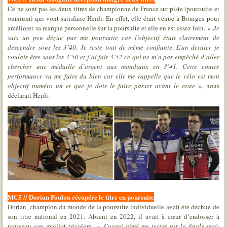
Ce ne sont pas les deux titres de championne de France sur piste (poursuite et
omnium) qui vont satisfaire Heïdi. En effet, elle était venue à Bourges pour
améliorer sa marque personnelle sur la poursuite et elle en est assez loin.
« Je
suis un peu déçue par ma poursuite car l’objectif était clairement de
descendre sous les 3’40. Je reste tout de même confiante. L’an dernier je
voulais être sous les 3’50 et j’ai fait 3’52 ce qui ne m’a pas empêché d’aller
chercher une médaille d’argent aux mondiaux en 3’41. Cette contre
performance va me faire du bien car elle me rappelle que le vélo est mon
objectif numéro un et que je dois le faire passer avant le reste »
, nous
déclarait Heïdi.
MC5 // Dorian Foulon récupére le titre en poursuite
Dorian, champion du monde de la poursuite individuelle avait été déchue de
son titre national en 2021. Absent en 2022, il avait à cœur d’endosser à
nouveau son maillot tricolore.
« J’aurai aimé me tester sur la finale mais