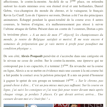
ème
affectionne, le contre-la-montre. Au-delà de sa 3
place, on retiendra
surtout les écarts minimes avec son éternel rival et ami hollandais, Daniel
Gebru, vice-champion du monde du chrono, et le vainqueur, le français
Kevin Le Cunff. Lors de l’épreuve sur route, Dorian a été l’un des principaux
animateurs. Échappé pendant la quasi-totalité de la course avec 4 autres
coureurs, le breton d’origine, n’a malheureusement pas réussi à suivre
l’ultime attaque de Gebru. Présent dans un contre de 3 coureurs, Dorian a pris
er
la troisième place.
« À un mois de mon 1
objectif, les championnats du
monde, je rentre de Belgique satisfait et motivé. Il me reste encore 4
semaines de préparation que je vais mettre à profit pour peaufiner ma
condition physique »
.
Alexis Poupault
De son côté,
persévère et s’accroche dans une catégorie où
le niveau ne cesse de croître. Sur le contre-la-montre, une épreuve qui ne
ème
correspond pas à ses capacités, il a terminé 23
. En revanche sur la course
en ligne, Alexis a su se mettre en évidence mais une cassure à la mi-course lui
a fait perdre le contact avec le peloton principal. Il a mis un point d’honneur
ème
à gagner le sprint de son groupe en terminant 19
.
« Sur le chrono, pas
grand-chose à dire… C’est un peu mieux mais pas suffisant. Sur la course en
ligne, j’ai suivi les consignes et j’ai tout fait pour rester devant mais après
chaque virage, je perdais 5 places. Ce qui devait arriver, arriva… Une
cassure devant moi et c’était fini ! »