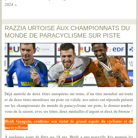
2024 ».
RAZZIA URTOISE AUX CHAMPIONNATS DU
MONDE DE PARACYCLISME SUR PISTE
Déjà auréolé de deux titres européens sur route, d’un titre mondial sur route
et de deux titres mondiaux sur piste en valide, nos urtois ont répondu présent
sur les championnats du monde de paracyclisme sur piste, le dernier rendez-
vous de la saison, avec six titres, deux médailles d’argent et deux de bronze !
Heïdi Gaugain, confirme son statut de grand espoir du cyclisme et du
paracyclisme
À quelques jours de fêter ses 18 ans, Heïdi a une nouvelle fois marqué les