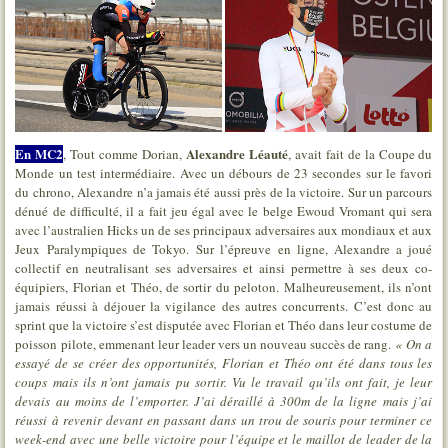
En MC2
Alexandre Léauté
, Tout comme Dorian,
, avait fait de la Coupe du
Monde un test intermédiaire. Avec un débours de 23 secondes sur le favori
du chrono, Alexandre n’a jamais été aussi près de la victoire. Sur un parcours
dénué de difficulté, il a fait jeu égal avec le belge Ewoud Vromant qui sera
avec l’australien Hicks un de ses principaux adversaires aux mondiaux et aux
Jeux Paralympiques de Tokyo. Sur l’épreuve en ligne, Alexandre a joué
collectif en neutralisant ses adversaires et ainsi permettre à ses deux co-
équipiers, Florian et Théo, de sortir du peloton. Malheureusement, ils n’ont
jamais réussi à déjouer la vigilance des autres concurrents. C’est donc au
sprint que la victoire s’est disputée avec Florian et Théo dans leur costume de
poisson pilote, emmenant leur leader vers un nouveau succès de rang.
« On a
essayé de se créer des opportunités, Florian et Théo ont été dans tous les
coups mais ils n’ont jamais pu sortir. Vu le travail qu’ils ont fait, je leur
devais au moins de l’emporter. J’ai déraillé à 300m de la ligne
mais j’ai
réussi à revenir devant en passant dans un trou de souris pour terminer ce
week-end avec une belle victoire pour l’équipe et le maillot de leader de la