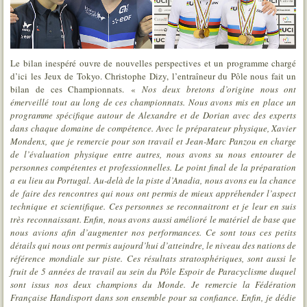
Le bilan inespéré ouvre de nouvelles perspectives et un programme chargé
d’ici les Jeux de Tokyo. Christophe Dizy, l’entraîneur du Pôle nous fait un
bilan de ces Championnats. «
Nos deux bretons d’origine nous ont
émerveillé tout au long de ces championnats. Nous avons mis en place un
programme spécifique autour de Alexandre et de Dorian avec des experts
dans chaque domaine de compétence. Avec le préparateur physique, Xavier
Mondenx, que je remercie pour son travail et Jean-Marc Panzou en charge
de l’évaluation physique entre autres, nous avons su nous entourer de
personnes compétentes et professionnelles. Le point final de la préparation
a eu lieu au Portugal. Au-delà de la piste d’Anadia, nous avons eu la chance
de faire des rencontres qui nous ont permis de mieux appréhender l’aspect
technique et scientifique. Ces personnes se reconnaitront et je leur en suis
très reconnaissant. Enfin, nous avons aussi amélioré le matériel de base que
nous avions afin d’augmenter nos performances. Ce sont tous ces petits
détails qui nous ont permis aujourd’hui d’atteindre, le niveau des nations de
référence mondiale sur piste.
Ces résultats stratosphériques, sont aussi le
fruit de 5 années de travail au sein du Pôle Espoir de Paracyclisme duquel
sont issus nos deux champions du Monde. Je remercie la Fédération
Française Handisport dans son ensemble pour sa confiance. Enfin, je dédie