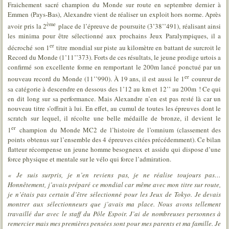
Fraichement sacré champion du Monde sur route en septembre dernier à
Emmen (Pays-Bas), Alexandre vient de réaliser un exploit hors norme. Après
ème
avoir pris la 2
place de l’épreuve de poursuite (3’38’’491), réalisant ainsi
les minima pour être sélectionné aux prochains Jeux Paralympiques, il a
er
décroché son 1
titre mondial sur piste au kilomètre en battant de surcroit le
Record du Monde (1’11’’373). Forts de ces résultats, le jeune prodige urtois a
confirmé son excellente forme en remportant le 200m lancé ponctué par un
er
nouveau record du Monde (11’’990). À 19 ans, il est aussi le 1
coureur de
sa catégorie à descendre en dessous des 1’12 au km et 12’’ au 200m ! Ce qui
en dit long sur sa performance. Mais Alexandre n’en est pas resté là car un
nouveau titre s’offrait à lui. En effet, au cumul de toutes les épreuves dont le
scratch sur lequel, il récolte une belle médaille de bronze, il devient le
er
1
champion du Monde MC2 de l’histoire de l’omnium (classement des
points obtenus sur l’ensemble des 4 épreuves citées précédemment). Ce bilan
flatteur récompense un jeune homme besogneux et assidu qui dispose d’une
force physique et mentale sur le vélo qui force l’admiration.
« Je suis surpris, je n’en reviens pas, je ne réalise toujours pas…
Honnêtement, j’avais préparé ce mondial car même avec mon titre sur route,
je n’étais pas certain d’être sélectionné pour les Jeux de Tokyo. Je devais
montrer aux sélectionneurs que j’avais ma place. Nous avons tellement
travaillé dur avec le staff du Pôle Espoir. J’ai de nombreuses personnes à
remercier mais mes premières pensées sont pour mes parents et ma famille. Je