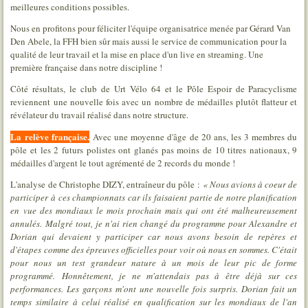
meilleures conditions possibles.
Nous en profitons pour féliciter l'équipe organisatrice menée par Gérard Van
Den Abele, la FFH bien sûr mais aussi le service de communication pour la
qualité de leur travail et la mise en place d'un live en streaming. Une
première française dans notre discipline !
Côté résultats, le club de Urt Vélo 64 et le Pôle Espoir de Paracyclisme
reviennent une nouvelle fois avec un nombre de médailles plutôt flatteur et
révélateur du travail réalisé dans notre structure.
La relève française.
Avec une moyenne d'âge de 20 ans, les 3 membres du
pôle et les 2 futurs polistes ont glanés pas moins de 10 titres nationaux, 9
médailles d'argent le tout agrémenté de 2 records du monde !
L'analyse de Christophe DIZY, entraîneur du pôle :
« Nous avions à coeur de
participer à ces championnats car ils faisaient partie de notre planification
en vue des mondiaux le mois prochain mais qui ont été malheureusement
annulés. Malgré tout, je n'ai rien changé du programme pour Alexandre et
Dorian qui devaient y participer car nous avons besoin de repères et
d'étapes comme des épreuves officielles pour voir où nous en sommes. C'était
pour nous un test grandeur nature à un mois de leur pic de forme
programmé. Honnêtement, je ne m'attendais pas à être déjà sur ces
performances. Les garçons m'ont une nouvelle fois surpris. Dorian fait un
temps similaire à celui réalisé en qualification sur les mondiaux de l'an