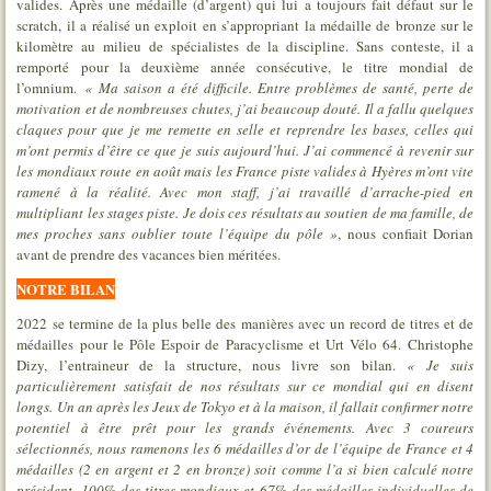
valides. Après une médaille (d’argent) qui lui a toujours fait défaut sur le
scratch, il a réalisé un exploit en s’appropriant la médaille de bronze sur le
kilomètre au milieu de spécialistes de la discipline. Sans conteste, il a
remporté pour la deuxième année consécutive, le titre mondial de
l’omnium.
« Ma saison a été difficile. Entre problèmes de santé, perte de
motivation et de nombreuses chutes, j’ai beaucoup douté. Il a fallu quelques
claques pour que je me remette en selle et reprendre les bases, celles qui
m’ont permis d’être ce que je suis aujourd’hui. J’ai commencé à revenir sur
les mondiaux route en août mais les France piste valides à Hyères m’ont vite
ramené à la réalité. Avec mon staff, j’ai travaillé d’arrache-pied en
multipliant les stages piste. Je dois ces résultats au soutien de ma famille, de
mes proches sans oublier toute l’équipe du pôle »
, nous confiait Dorian
avant de prendre des vacances bien méritées.
NOTRE BILAN
2022 se termine de la plus belle des manières avec un record de titres et de
médailles pour le Pôle Espoir de Paracyclisme et Urt Vélo 64. Christophe
Dizy, l’entraineur de la structure, nous livre son bilan.
« Je suis
particulièrement satisfait de nos résultats sur ce mondial qui en disent
longs. Un an après les Jeux de Tokyo et à la maison, il fallait confirmer notre
potentiel à être prêt pour les grands événements. Avec 3 coureurs
sélectionnés, nous ramenons les 6 médailles d’or de l’équipe de France et 4
médailles (2 en argent et 2 en bronze) soit comme l’a si bien calculé notre
président, 100% des titres mondiaux et 67% des médailles individuelles de