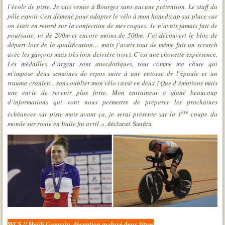
l’école de piste. Je suis venue à Bourges sans aucune prétention. Le staff du
pôle espoir s’est démené pour adapter le vélo à mon hancdicap sur place car
on était en retard sur la confection de mes coques. Je n’avais jamais fait de
poursuite, ni de 200m et encore moins de 500m. J’ai découvert le bloc de
départ lors de la qualification… mais j’avais tout de même fait un scratch
avec les garçons mais très loin derrière (rire). C’est une chouette expérience.
Les médailles d’argent sont anecdotiques, tout comme ma chute qui
m’impose deux semaines de repos suite à une entorse de l’épaule et un
trauma cranien... sans oublier mon vélo cassé en deux ! Que d’émotions mais
une envie de revenir plus forte. Mon entraineur a glané beaucoup
d’informations qui vont nous permettre de préparer les prochaines
ère
échéances sur piste mais avant ça, je serai présente sur la 1
coupe du
monde sur route en Italie fin avril »
. déclarait Sandra.
WC5 // Heïdi Gaugain, déception malgré deux titres