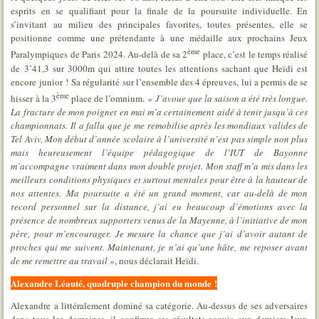
esprits en se qualifiant pour la finale de la poursuite individuelle. En
s’invitant au milieu des principales favorites, toutes présentes, elle se
positionne comme une prétendante à une médaille aux prochains Jeux
ème
Paralympiques de Paris 2024. Au-delà de sa 2
place, c’est le temps réalisé
de 3’41,3 sur 3000m qui attire toutes les attentions sachant que Heïdi est
encore junior ! Sa régularité sur l’ensemble des 4 épreuves, lui a permis de se
ème
hisser à la 3
place de l’omnium.
« J’avoue que la saison a été très longue.
La fracture de mon poignet en mai m’a certainement aidé à tenir jusqu’à ces
championnats. Il a fallu que je me remobilise après les mondiaux valides de
Tel Aviv. Mon début d’année scolaire à l’université n’est pas simple non plus
mais heureusement l’équipe pédagogique de l’IUT de Bayonne
m’accompagne vraiment dans mon double projet. Mon staff m’a mis dans les
meilleurs conditions physiques et surtout mentales pour être à la hauteur de
nos attentes. Ma poursuite a été un grand moment, car au-delà de mon
record personnel sur la distance, j’ai eu beaucoup d’émotions avec la
présence de nombreux supporters venus de la Mayenne, à l’initiative de mon
père, pour m’encourager. Je mesure la chance que j’ai d’avoir autant de
proches qui me suivent. Maintenant, je n’ai qu’une hâte, me reposer avant
de me remettre au travail »
, nous déclarait Heïdi.
Alexandre Léauté, quadruple champion du monde !
Alexandre a littéralement dominé sa catégorie. Au-dessus de ses adversaires