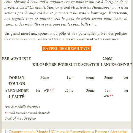
cette réussite à celui qui a toujours cru en nous et qui est à l’origine de ce
projet, Sami El Gueddari. Sans ce grand Monsieur du Handisport, nous n’en
serions pas là aujourd’hui et je tenais à lui rendre hommage.
Maintenant,
nos regards vont se tourner vers le pays du soleil levant pour tenter de
ramener des médailles et pourquoi pas les plus belles ? ».
Un grand merci aux sponsors du pôle et aux partenaires privés des polistes.
Ces victoires sont aussi les vôtres et elles récompensent votre confiance.
RAPPEL DES RÉSULTATS
PARACYCLISTE
200M
KILOMÈTRE
POURSUITE
SCRATCH
LANCÉ
*
OMNIU
DORIAN
3ème
1er
6ème
3ème
1er
FOULON
ALEXANDRE
1er - WR
**
2ème
3ème
1er -
1er
WR
**
LÉAUTÉ
*
Pas de médaille décernées
**
World Record / Record du Monde
Crédit photos : JBBFoto
Championnat du Monde UCI route de Paracyclisme à Emmen : Alexandre