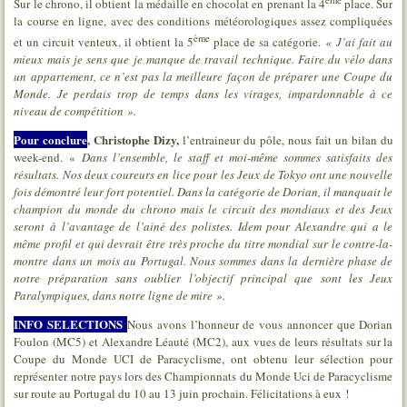
Sur le chrono, il obtient la médaille en chocolat en prenant la 4
place. Sur
la course en ligne, avec des conditions météorologiques assez compliquées
ème
et un circuit venteux, il obtient la 5
place de sa catégorie.
« J’ai fait au
mieux mais je sens que je manque de travail technique. Faire du vélo dans
un appartement, ce n’est pas la meilleure façon de préparer une Coupe du
Monde. Je perdais trop de temps dans les virages, impardonnable à ce
niveau de compétition ».
Pour conclure
,
Christophe Dizy,
l’entraineur du pôle, nous fait un bilan du
week-end. «
Dans l’ensemble, le staff et moi-même sommes satisfaits des
résultats. Nos deux coureurs en lice pour
les Jeux de Tokyo ont une nouvelle
fois démontré leur fort potentiel. Dans la catégorie de Dorian, il manquait le
champion du monde du chrono mais le circuit des mondiaux et des Jeux
seront à l’avantage de l’ainé des polistes. Idem pour Alexandre qui a le
même profil et qui devrait être très proche du titre mondial sur le contre-la-
montre dans un mois au Portugal. Nous sommes dans la dernière phase de
notre préparation sans oublier l’objectif principal que sont les Jeux
Paralympiques, dans notre ligne de mire
».
INFO SELECTIONS
Nous avons l’honneur de vous annoncer que Dorian
Foulon (MC5) et Alexandre Léauté (MC2), aux vues de leurs résultats sur la
Coupe du Monde UCI de Paracyclisme, ont obtenu leur sélection pour
représenter notre pays lors des Championnats du Monde Uci de Paracyclisme
sur route au Portugal du 10 au 13 juin prochain. Félicitations à eux !