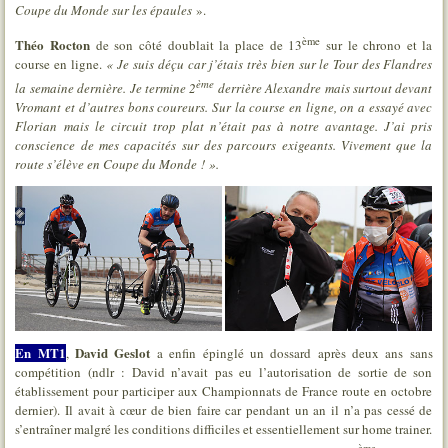
Coupe du Monde sur les épaules
».
ème
Théo Rocton
de son côté doublait la place de 13
sur le chrono et la
course en ligne.
« Je suis déçu car j’étais très bien sur le Tour des Flandres
ème
la semaine dernière. Je termine 2
derrière Alexandre mais surtout devant
Vromant et d’autres bons coureurs. Sur la course en ligne, on a essayé avec
Florian mais le circuit trop plat n’était pas à notre avantage. J’ai pris
conscience de mes capacités sur des parcours exigeants. Vivement que la
route s’élève en Coupe du Monde ! ».
En MT1
David Geslot
,
a enfin épinglé un dossard après deux ans sans
compétition (ndlr : David n’avait pas eu l’autorisation de sortie de son
établissement pour participer aux Championnats de France route en octobre
dernier). Il avait à cœur de bien faire car pendant un an il n’a pas cessé de
s’entraîner malgré les conditions difficiles et essentiellement sur home trainer.
ème