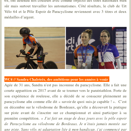
64, ont défendu nos couleurs avec comme objectif des titres nationaux bien
sûr mais surtout travailler les automatismes. Côté résultats, le club de Urt
Vélo 64 et le Pôle Espoir de Paracyclisme reviennent avec 3 titres et deux
médailles d’argent.
WC4 // Sandra Chaleteix, des ambitions pour les années à venir
Agée de 31 ans, Sandra n’est pas inconnue du paracyclisme. Elle a fait une
courte apparition en 2017 avant de se tourner vers le paratriathlon. Forte de
son expérience de rouleuse, elle a décidé de se consacrer pleinement au
paracyclisme afin comme elle dit « savoir de quoi suis-je capable ! ». C’est
en décembre sur le vélodrome de Bordeaux, qu’elle a découvert la pratique
sur piste avant de s’inscrire sur ce championnat et ainsi participer à sa
première compétition.
« J’ai fait un stage de deux jours avec le pôle espoir
de Paracyclisme au vélodrome de Bordeaux. Je n’étais jamais montée sur
une piste. Sans vélo, ni adaptation liée à mon handicap, j’ai commencé par