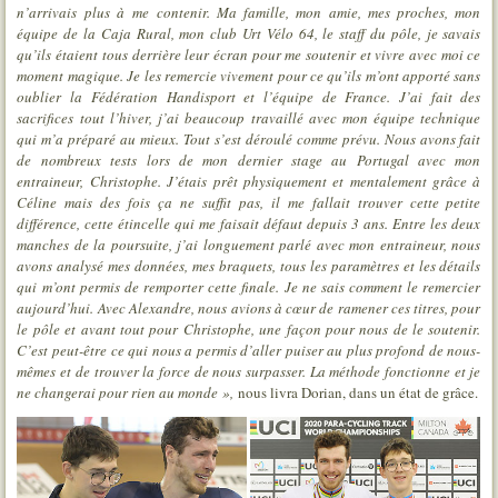
n’arrivais plus à
me contenir. Ma famille, mon amie, mes proches, mon
équipe de la Caja Rural, mon club Urt Vélo 64, le staff du pôle, je savais
qu’ils étaient tous derrière leur écran pour me soutenir et vivre avec moi ce
moment magique. Je les remercie vivement pour ce qu’ils m’ont apporté sans
oublier la Fédération Handisport et l’équipe de France. J’ai fait des
sacrifices tout l’hiver, j’ai beaucoup travaillé avec mon équipe technique
qui m’a préparé au mieux. Tout s’est déroulé comme prévu. Nous avons fait
de nombreux tests lors de mon dernier stage au Portugal avec mon
entraineur, Christophe. J’étais prêt physiquement et mentalement grâce à
Céline mais des fois ça ne suffit pas, il me fallait trouver cette petite
différence, cette étincelle qui me faisait défaut depuis 3 ans. Entre les deux
manches de la poursuite, j’ai longuement parlé avec mon entraineur, nous
avons analysé mes données, mes braquets, tous les paramètres et les détails
qui m’ont permis de remporter cette finale. Je ne sais comment le remercier
aujourd’hui. Avec Alexandre, nous avions à cœur de ramener ces titres, pour
le pôle et avant tout pour Christophe, une façon pour nous de le soutenir.
C’est peut-être ce qui nous a permis d’aller puiser au plus profond de nous-
mêmes et de trouver la force de nous surpasser. La méthode fonctionne et je
ne changerai pour rien au monde »,
nous livra Dorian, dans un état de grâce.