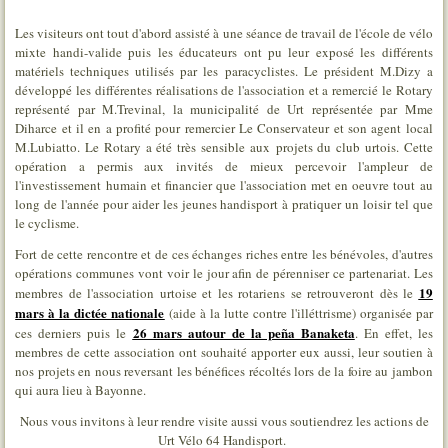
Les visiteurs ont tout d'abord assisté à une séance de travail de l'école de vélo
mixte handi-valide puis les éducateurs ont pu leur exposé les différents
matériels techniques utilisés par les paracyclistes. Le président M.Dizy a
développé les différentes réalisations de l'association et a remercié le Rotary
représenté par M.Trevinal, la municipalité de Urt représentée par Mme
Diharce et il en a profité pour remercier Le Conservateur et son agent local
M.Lubiatto. Le Rotary a été très sensible aux projets du club urtois. Cette
opération a permis aux invités de mieux percevoir l'ampleur de
l'investissement humain et financier que l'association met en oeuvre tout au
long de l'année pour aider les jeunes handisport à pratiquer un loisir tel que
le cyclisme.
Fort de cette rencontre et de ces échanges riches entre les bénévoles, d'autres
opérations communes vont voir le jour afin de pérenniser ce partenariat. Les
19
membres de l'association urtoise et les rotariens se retrouveront dès le
mars à la dictée nationale
(aide à la lutte contre l'illéttrisme) organisée par
26 mars autour de la peña Banaketa
ces derniers puis le
. En effet, les
membres de cette association ont souhaité apporter eux aussi, leur soutien à
nos projets en nous reversant les bénéfices récoltés lors de la foire au jambon
qui aura lieu à Bayonne.
Nous vous invitons à leur rendre visite aussi vous soutiendrez les actions de
Urt Vélo 64 Handisport.