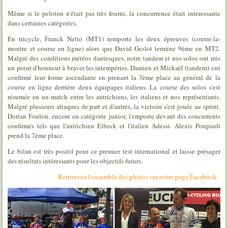
Même si le peloton n'était pas très fourni, la concurrence était interessante
dans certaines catégories.
En tricycle, Franck Netto (MT1) remporte les deux épreuves (contre-la-
montre et course en ligne) alors que David Geslot termine 9ème en MT2.
Malgré des conditions météos dantesques, notre tandem et nos solos ont mis
un point d'honneur à braver les intempéries. Damien et Mickaël (tandem) ont
confirmé leur forme ascendante en prenant la 3ème place au général de la
course en ligne derrière deux équipages italiens. La course des solos s'est
résumée en un match entre les autrichiens, les italiens et nos représentants.
Malgré plusieurs attaques de part et d'autres, la victoire s'est jouée au sprint.
Dorian Foulon, encore en catégorie junior, l'emporte devant des concurrents
confirmés tels que l'autrichien Eibeck et l'italien Adessi. Alexis Poupault
prend la 7ème place.
Le bilan est très positif pour ce premier test international et laisse présager
des résultats intéressants pour les objectifs futurs.
Retrouvez l'ensemble des photos sur notre page Facebook.