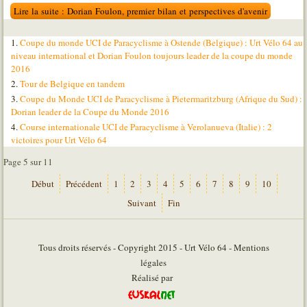
Lire la suite : Dorian Foulon, premier bilan et perspectives d'avenir
Coupe du monde UCI de Paracyclisme à Ostende (Belgique) : Urt Vélo 64 au
niveau international et Dorian Foulon toujours leader de la coupe du monde
2016
Tour de Belgique en tandem
Coupe du Monde UCI de Paracyclisme à Pietermaritzburg (Afrique du Sud) :
Dorian leader de la Coupe du Monde 2016
Course internationale UCI de Paracyclisme à Verolanueva (Italie) : 2
victoires pour Urt Vélo 64
Page 5 sur 11
Début
Précédent
1
2
3
4
5
6
7
8
9
10
Suivant
Fin
Tous droits réservés - Copyright 2015 - Urt Vélo 64 - Mentions
légales
Réalisé par